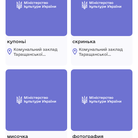
купоньі
скринька
Комунальний заклад
Комунальний заклад
Таращанської
Таращанської
міської ради
міської ради
"Таращанський
"Таращанський
історико-
історико-
краєзнавчий музей"
краєзнавчий музей"
мисочка
фотография