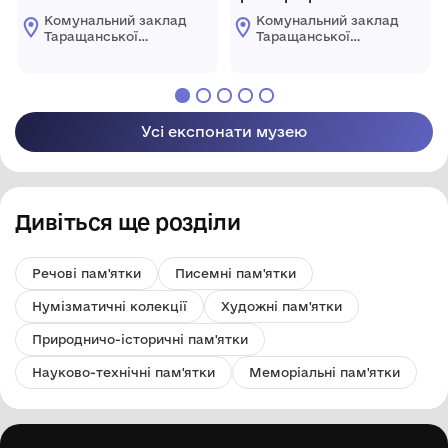
Комунальний заклад
Комунальний заклад
Таращанської
Таращанської
міської ради
міської ради
"Таращанський
"Таращанський
історико-
історико-
краєзнавчий музей"
краєзнавчий музей"
Усі експонати музею
Дивіться ще розділи
Речові пам'ятки
Писемні пам'ятки
Нумізматичні колекції
Художні пам'ятки
Природничо-історичні пам'ятки
Науково-технічні пам'ятки
Меморіальні пам'ятки