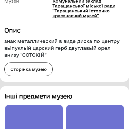
Музей
Комунальний заклад
Таращанської міської ради
"Таращанський історико-
краєзнавчий музей"
Опис
знак металлический в виде диска по центру
вьіпукльій царский герб двуглавьій орел
внизу "СОТСКІЙ"
Сторінка музею
Інші предмети музею