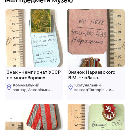
Інші предмети музею
Знак «Чемпионат УССР
Значок Нараевского
по многоборию»
В.М. - чабана
Госплемзавода
Комунальний
Комунальний
"Коммунист"
заклад"Запорізький
заклад"Запорізький
Акимовского района
обласний
обласний
краєзнавчий музей"
краєзнавчий музей"
Запорізької обласної
Запорізької обласної
ради
ради