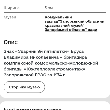
Ширина
3 см
Музей
Комунальний
заклад"Запорізький обласний
краєзнавчий музей"
Запорізької обласної ради
Опис
Знак «Ударник 9й пятилетки» Бруса
Владимира Николаевича – бригадира
комплексной комсомольско-молодежной
бригады «Южтеплоэлектромонтаж»
Запорожской ГРЭС за 1974 г.
Сторінка музею