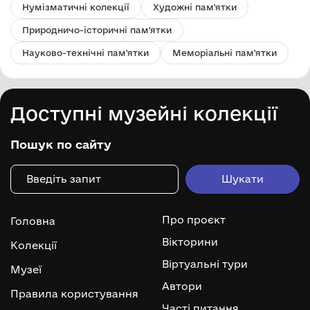
Нумізматичні колекції
Художні пам'ятки
Природничо-історичні пам'ятки
Науково-технічні пам'ятки
Меморіальні пам'ятки
Доступні музейні колекції
Пошук по сайту
Про проєкт
Головна
Вікторини
Колекції
Віртуальні тури
Музеї
Автори
Правила користування
Часті питання