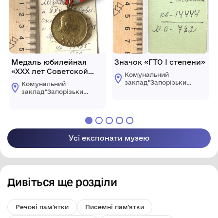
Медаль юбилейная
Значок «ГТО І степени»
«ХХХ лет Советской
Комунальний
Армии и Флота 1918-
заклад"Запорізький
Комунальний
1948 гг.»
обласний
заклад"Запорізький
краєзнавчий музей"
обласний
Запорізької обласної
краєзнавчий музей"
ради
Запорізької обласної
ради
Усі експонати музею
Дивіться ще розділи
Речові пам'ятки
Писемні пам'ятки