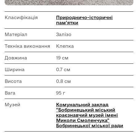
Класифікація
Природничо-історичні
пам'ятки
Матеріал
Залізо
Техніка виконання
Клепка
Довжина
19 см
Ширина
0.7 см
Висота
0.8 см
Вага
95 г
Музей
Комунальний заклад
"Бобринецький міський
краєзнавчий музей імені
Миколи Смоленчука"
Бобринецької міської ради