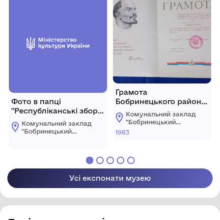
Бобринецької
Смоленчука"
міської ради
Бобринецької
міської ради
Грамота
Фото в папці
Бобринецького району.
"Республіканські збори
Кіровоград.
Комунальний заклад
переможців соц.
Грудень1983р.
"Бобринецький
Комунальний заклад
змагання в сільському
міський
"Бобринецький
1983
краєзнавчий музей
господарстві. Київ.
міський
імені Миколи
краєзнавчий музей
Лютий 1975 року
Смоленчука"
імені Миколи
Бобринецької
Смоленчука"
міської ради
Бобринецької
Усі експонати музею
міської ради