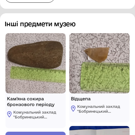
Інші предмети музею
Кам'яна сокира
Відщепа
бронзового періоду
Комунальний заклад
"Бобринецький
Комунальний заклад
міський
"Бобринецький
краєзнавчий музей
міський
імені Миколи
краєзнавчий музей
Смоленчука"
імені Миколи