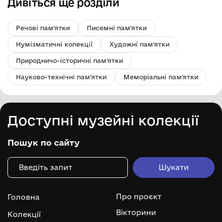
Дивіться ще розділи
Речові пам'ятки
Писемні пам'ятки
Нумізматичні колекції
Художні пам'ятки
Природничо-історичні пам'ятки
Науково-технічні пам'ятки
Меморіальні пам'ятки
Доступні музейні колекції
Пошук по сайту
Про проєкт
Головна
Вікторини
Колекції