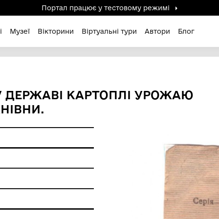
Портал працює у тестов
дені / Зниклі
Музеї
Вікторини
Віртуальні ту
СТАВКУ ДЕРЖАВІ КАРТОПЛ
ЯНИ ІВАНІВНИ.
т