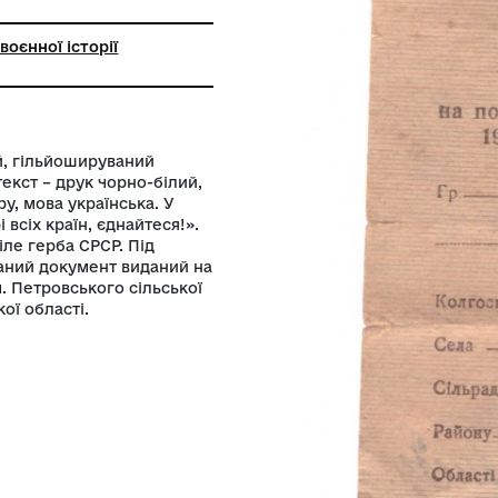
ьний музей воєнної історії
анщини
, папір тонкий, гільйошируваний
о кольору), текст – друк чорно-білий,
вого кольору, мова українська. У
: «Пролетарі всіх країн, єднайтеся!».
ння чорно-біле герба СРСР. Під
документа. Даний документ виданий на
і колгоспу ім. Петровського сільської