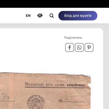
ому режимі
ри
Автори
Блог
EN
І УРОЖАЮ