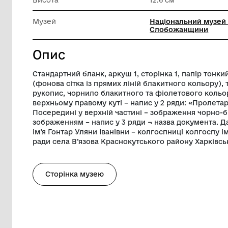
Матеріал
Папір
Ширина
9.1 см
Висота
12.6 см
Музей
Націонал
Слобож
Опис
Стандартний бланк, аркуш 1, сторінка 1
(фонова сітка із прямих ліній блакитног
рукопис, чорнило блакитного та фіолето
верхньому правому куті – напис у 2 ряди
Посередині у верхній частині – зображе
зображенням – напис у 3 ряди ¬ назва 
ім’я Гонтар Уляни Іванівни – колгоспниц