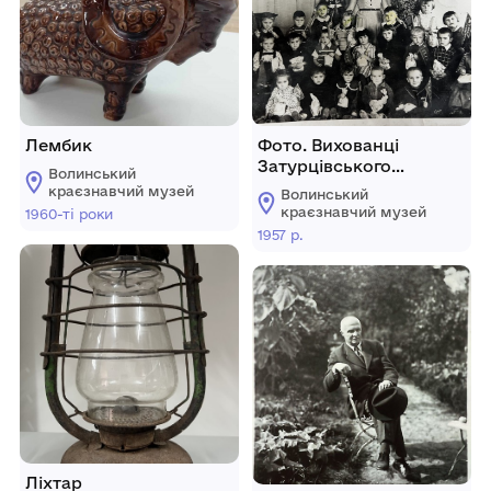
Лембик
Фото. Вихованці
Затурцівського
Волинський
дитсадка
краєзнавчий музей
Волинський
краєзнавчий музей
1960-ті роки
1957 р.
Ліхтар