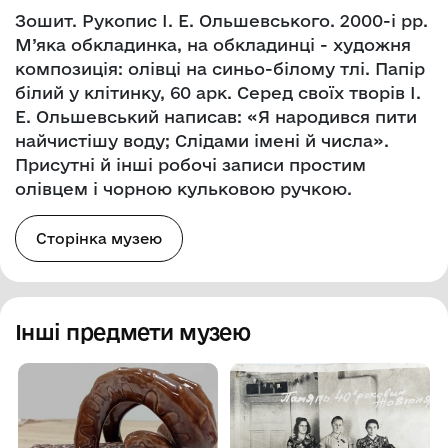
Зошит. Рукопис І. Е. Ольшевського. 2000-і рр.
М’яка обкладинка, на обкладинці - художня
композиція: олівці на синьо-білому тлі. Папір
білий у клітинку, 60 арк. Серед своїх творів І.
Е. Ольшевський написав: «Я народився пити
найчистішу воду; Слідами імені й числа».
Присутні й інші робочі записи простим
олівцем і чорною кульковою ручкою.
Сторінка музею
Інші предмети музею