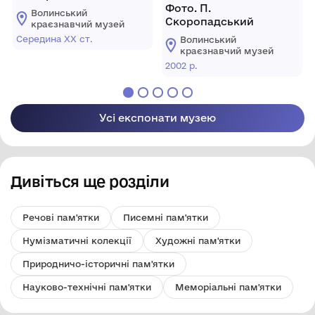
Фото. П.
Волинський
Скоропадський
краєзнавчий музей
Середина ХХ ст.
Волинський
краєзнавчий музей
2002 р.
Усі експонати музею
Дивіться ще розділи
Речові пам'ятки
Писемні пам'ятки
Нумізматичні колекції
Художні пам'ятки
Природничо-історичні пам'ятки
Науково-технічні пам'ятки
Меморіальні пам'ятки