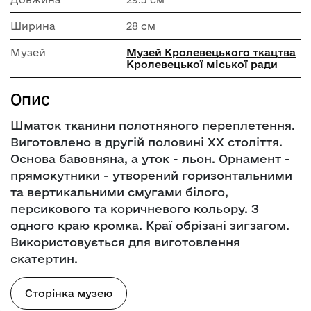
Ширина
28 см
Музей
Музей Кролевецького ткацтва
Кролевецької міської ради
Опис
Шматок тканини полотняного переплетення.
Виготовлено в другій половині ХХ століття.
Основа бавовняна, а уток - льон. Орнамент -
прямокутники - утворений горизонтальними
та вертикальними смугами білого,
персикового та коричневого кольору. З
одного краю кромка. Краї обрізані зигзагом.
Використовується для виготовлення
скатертин.
Сторінка музею