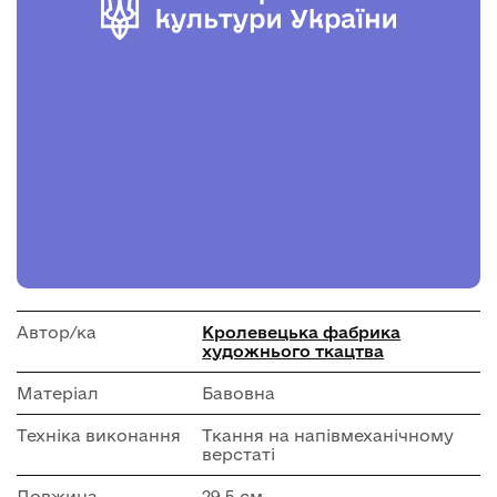
Автор/ка
Кролевецька фабрика
художнього ткацтва
Матеріал
Бавовна
Техніка виконання
Ткання на напівмеханічному
верстаті
Довжина
29.5 см