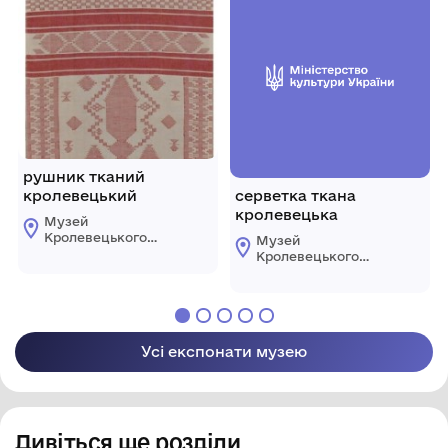
рушник тканий
кролевецький
серветка ткана
кролевецька
Музей
Кролевецького
Музей
ткацтва
Кролевецького
Кролевецької
ткацтва
міської ради
Кролевецької
міської ради
Усі експонати музею
Дивіться ще розділи