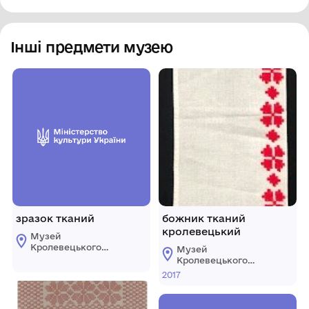
Інші предмети музею
зразок тканий
божник тканий
кролевецький
Музей
Кролевецького
Музей
ткацтва
Кролевецького
Кролевецької
ткацтва
2017
міської ради
Кролевецької
міської ради