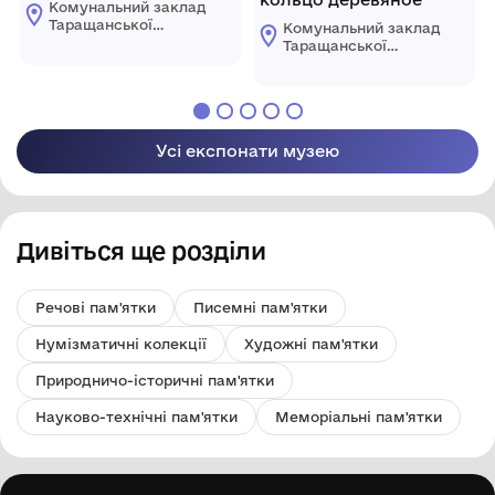
Комунальний заклад
Таращанської
Комунальний заклад
міської ради
Таращанської
"Таращанський
міської ради
історико-
"Таращанський
краєзнавчий музей"
історико-
краєзнавчий музей"
Усі експонати музею
Дивіться ще розділи
Речові пам'ятки
Писемні пам'ятки
Нумізматичні колекції
Художні пам'ятки
Природничо-історичні пам'ятки
Науково-технічні пам'ятки
Меморіальні пам'ятки