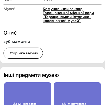
Музей
Комунальний заклад
Таращанської міської ради
"Таращанський історико-
краєзнавчий музей"
Опис
зуб мамонта
Сторінка музею
Інші предмети музею