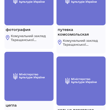
фотография
путевка
комсомольская
Комунальний заклад
Таращанської
Комунальний заклад
міської ради
Таращанської
"Таращанський
міської ради
історико-
"Таращанський
краєзнавчий музей"
історико-
краєзнавчий музей"
цегла
кольцо деревяное