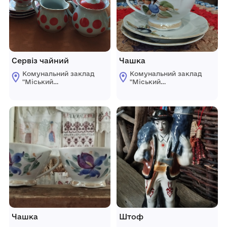
Сервіз чайний
Чашка
Комунальний заклад
Комунальний заклад
"Міський
"Міський
краєзнавчий музей
краєзнавчий музей
Світловодської
Світловодської
міської ради"
міської ради"
Чашка
Штоф