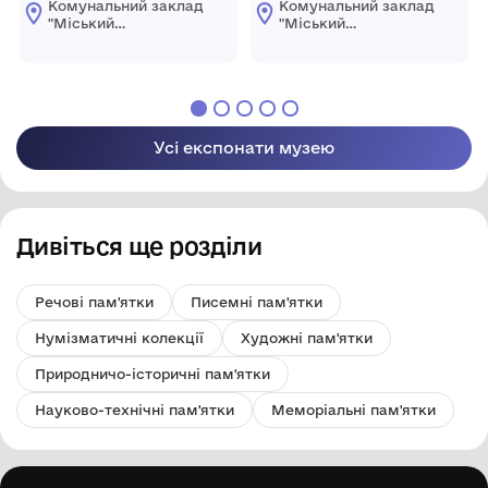
Комунальний заклад
Комунальний заклад
"Міський
"Міський
краєзнавчий музей
краєзнавчий музей
Світловодської
Світловодської
міської ради"
міської ради"
Усі експонати музею
Дивіться ще розділи
Речові пам'ятки
Писемні пам'ятки
Нумізматичні колекції
Художні пам'ятки
Природничо-історичні пам'ятки
Науково-технічні пам'ятки
Меморіальні пам'ятки