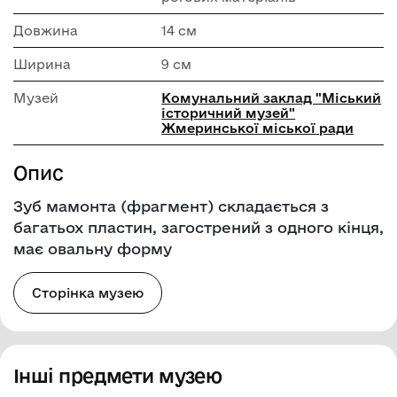
Довжина
14 см
Ширина
9 см
Музей
Комунальний заклад "Mіський
історичний музей"
Жмеринської міської ради
Опис
Зуб мамонта (фрагмент) складається з
багатьох пластин, загострений з одного кінця,
має овальну форму
Сторінка музею
Інші предмети музею