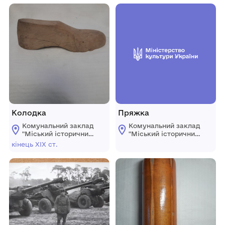
Колодка
Пряжка
Комунальний заклад
Комунальний заклад
"Mіський історичний
"Mіський історичний
музей" Жмеринської
музей" Жмеринської
кінець ХІХ ст.
міської ради
міської ради