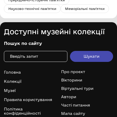
Природничо-історичні пам'ятки
Науково-технічні пам'ятки
Меморіальні пам'ятки
Доступні музейні колекції
Пошук по сайту
Про проєкт
Головна
Вікторини
Колекції
Віртуальні тури
Музеї
Автори
Правила користування
Часті питання
Політика
конфіденційності
Мапа сайту