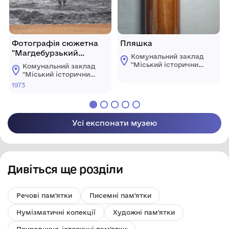
Фотографія сюжетна
Пляшка
"Магдебурзький
Комунальний заклад
полігон"
"Mіський історичний
Комунальний заклад
музей" Жмеринської
"Mіський історичний
міської ради
музей" Жмеринської
1973
міської ради
Усі експонати музею
Дивіться ще розділи
Речові пам'ятки
Писемні пам'ятки
Нумізматичні колекції
Художні пам'ятки