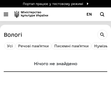
Портал працює у тестовому режимі
EN
Вологі
Усі
Речові пам'ятки
Писемні пам'ятки
Нумізмат
Нічого не знайдено