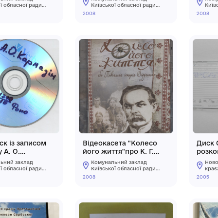
Компакт-диск із
Компакт-дис
записом телепередачі
"Меморіальн
"Храм муч.Параскеви"
К. Г. Стеценк
Комунальний заклад
Комунальний 
с.Веприк"
Київської обласної ради
Київської обла
"Меморіальний музей К.
"Меморіальний
2008
2008
Г. Стеценка"
Г. Стеценка"