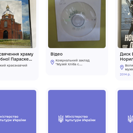
Відео диск із записом
Відеокасета 
концерту А. О.
його життя"пр
Кармазіна
Стеценка
Комунальний заклад
Комунальний 
Київської обласної ради
Київської обла
"Меморіальний музей К.
"Меморіальний
2011
2008
Г. Стеценка"
Г. Стеценка"