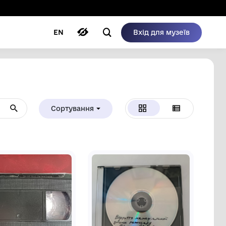
ому режимі
ри
Автори
Блог
EN
Сортуванн
Від А до Я
Нове