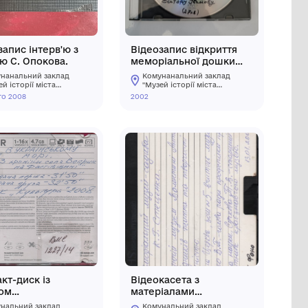
щення
Відеозапис інтерв'ю з
 першої)
онукою С. Опокова.
алті.
заклад
Комунанальний заклад
торичний
"Музей історії міста
ої міської
Козятин" Козятинської
12 лютого 2008
області
міської ради