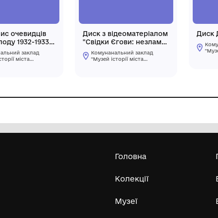
Диск. "Освячення храму
Відео
Преподобної Параскеви
Комунальний 
Сербської"
"Музей Хліба с.
Волинський краєзнавчий
Білопілля"
музей
2013 р.