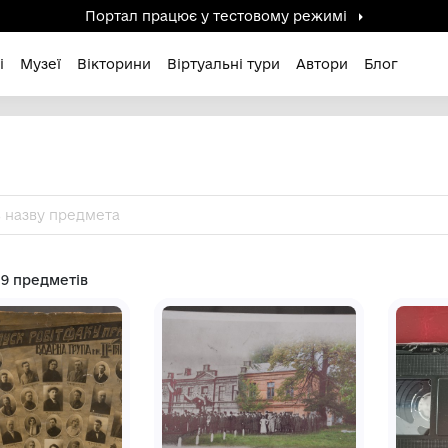
Портал працює у тестов
дені / Зниклі
Музеї
Вікторини
Віртуальні ту
Знайдено 19 предметів