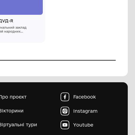
Диск DVD. "Загадка
Норильського
заклад
повстання"
Волинський краєзнавчий
музей
2014 р.