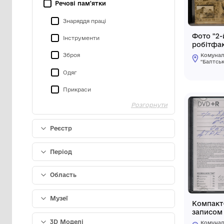
Класифікація
Речові пам'ятки
Знаряддя праці
Інструменти
Зброя
Одяг
Прикраси
Розгорнути
Предмети побуту
Писемні пам'ятки
Реєстр