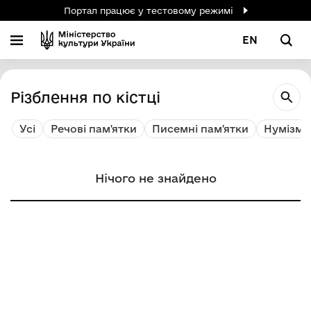
Портал працює у тестовому режимі
EN
Різблення по кістці
Усі
Речові пам'ятки
Писемні пам'ятки
Нумізмат
Нічого не знайдено