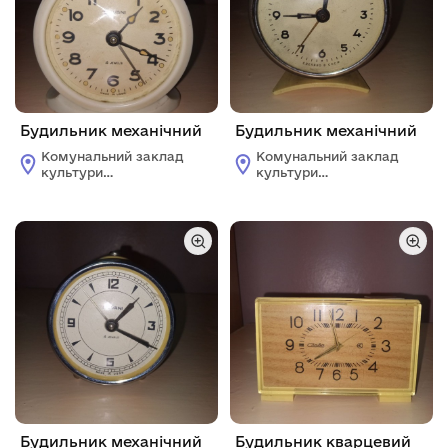
Будильник механічний
Будильник механічний
Комунальний заклад
Комунальний заклад
культури
культури
"Жовтоводський
"Жовтоводський
історичний музей"
історичний музей"
Будильник механічний
Будильник кварцевий