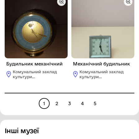
Будильник механічний
Механічний будильник
Комунальний заклад
Комунальний заклад
культури
культури
"Жовтоводський
"Жовтоводський
історичний музей"
історичний музей"
1
2
3
4
5
Інші музеї