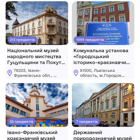
213 предметів
1099 предметів
Національний музей
Комунальна установа
народного мистецтва
«Городоцький
Гуцульщини та Покуття
історико-краєзнавчий
імені Й. Кобринського
музей» Городоцької
78203, Івано-
81500, Львівська
міської ради Львівської
Франківська обл., м.
область, м.Городок,
області
Коломия, вул.
вул.
Театральна, 25
Б.Хмельницького, 2
55 предметів
7 предметів
Івано-Франківський
Державний
краєзнавчий музей
природознавчий музей