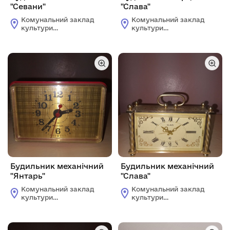
"Севани"
"Слава"
Комунальний заклад
Комунальний заклад
культури
культури
"Жовтоводський
"Жовтоводський
історичний музей"
історичний музей"
Будильник механічний
Будильник механічний
"Янтарь"
"Слава"
Комунальний заклад
Комунальний заклад
культури
культури
"Жовтоводський
"Жовтоводський
історичний музей"
історичний музей"