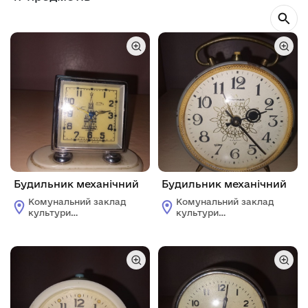
Будильник механічний
Будильник механічний
Комунальний заклад
Комунальний заклад
культури
культури
"Жовтоводський
"Жовтоводський
історичний музей"
історичний музей"