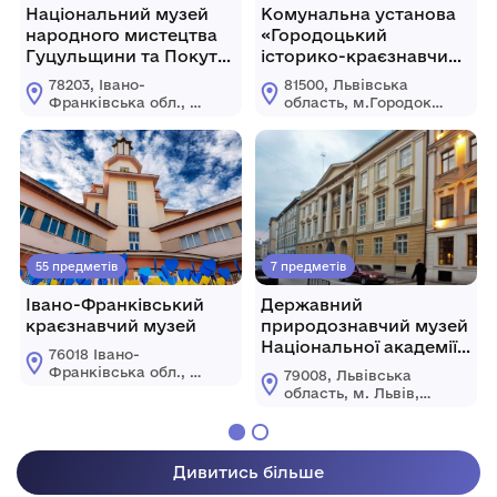
Національний музей
Комунальна установа
народного мистецтва
«Городоцький
Гуцульщини та Покуття
історико-краєзнавчий
імені Й. Кобринського
музей» Городоцької
78203, Івано-
81500, Львівська
міської ради Львівської
Франківська обл., м.
область, м.Городок,
області
Коломия, вул.
вул.
Театральна, 25
Б.Хмельницького, 2
55 предметів
7 предметів
Івано-Франківський
Державний
краєзнавчий музей
природознавчий музей
Національної академії
76018 Івано-
наук України
Франківська обл., м.
79008, Львівська
Івано-Франківськ
область, м. Львів,
вул. Галицька, 4 а
вул. Театральна, 18
Дивитись більше