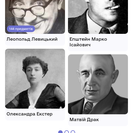
144 предметів
Леопольд Левицький
Епштейн Марко
Ісайович
Олександра Екстер
Матвій Драк