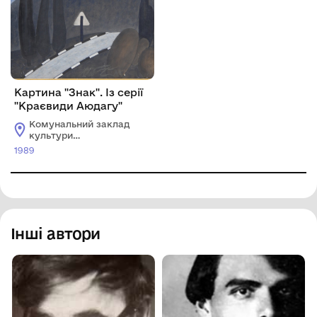
Картина "Знак". Із серії
"Краєвиди Аюдагу"
Комунальний заклад
культури
"Хмельницький
1989
обласний художній
музей"
Інші автори