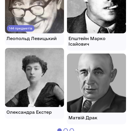
144 предметів
Леопольд Левицький
Епштейн Марко
Ісайович
Олександра Екстер
Матвій Драк