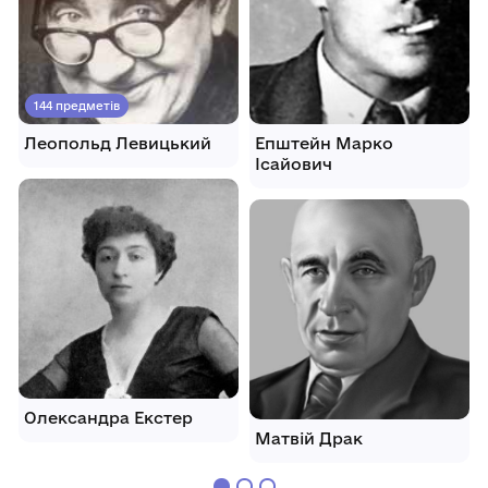
144 предметів
Леопольд Левицький
Епштейн Марко
Ісайович
Олександра Екстер
Матвій Драк