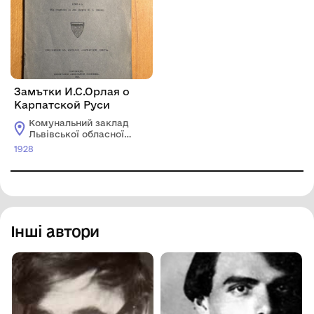
Замътки И.С.Орлая о
Карпатской Руси
Комунальний заклад
Львівської обласної
ради "Львівський
1928
історичний музей"
Інші автори