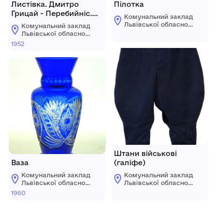
Листівка. Дмитро
Пілотка
Грицай - Перебийніс.
Комунальний заклад
Закордонні Частини
Львівської обласної
Комунальний заклад
Організації Українських
ради "Львівський
Львівської обласної
історичний музей"
Націоналістів. 1952 р.
ради "Львівський
1952
історичний музей"
Штани військові
Ваза
(галіфе)
Комунальний заклад
Комунальний заклад
Львівської обласної
Львівської обласної
ради "Львівський
ради "Львівський
1960
історичний музей"
історичний музей"