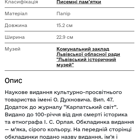
Класифікація
Писемні пам'ятки
Матеріал
Папір
Довжина
15.2 см
Ширина
22.9 см
Музей
Комунальний заклад
Львівської обласної ради
"Львівський історичний
музей"
Опис
Наукове видання культурно-просвітнього
товариства імені О. Духновича. Вип. 47.
Додаток до журналу “Карпатський світ”.
Видано до 100-річчя від дня смерті історика
та етнографа І. С. Орлая. Обкладинка видання
— м’яка, сірого кольору. На передній сторінці
обкладинки подано назву видання, ім’я і