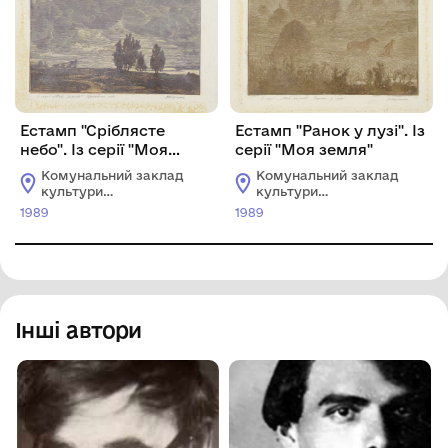
Естамп "Сріблясте
Естамп "Ранок у лузі". Із
небо". Із серії "Моя
серії "Моя земля"
земля"
Комунальний заклад
Комунальний заклад
культури
культури
"Хмельницький
"Хмельницький
1989
1989
обласний художній
обласний художній
музей"
музей"
Інші автори