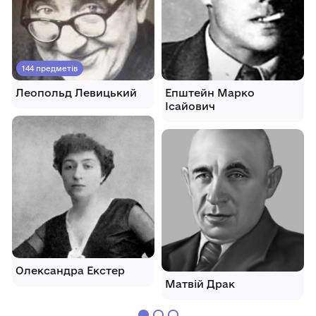
144 предметів
Леопольд Левицький
Епштейн Марко
Ісайович
Олександра Екстер
Матвій Драк