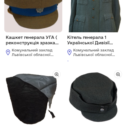
Кашкет генерала УГА (
Кітель генерала 1
реконструкція зразка
Української Дивізії
1919 р.)
Української
Комунальний заклад
Комунальний заклад
Національної Армії
Львівської обласної
Львівської обласної
Павла Шандрука
ради "Львівський
ради "Львівський
-
історичний музей"
історичний музей"