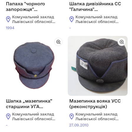
Папаха "чорного
Шапка дивізійника СС
запорожця"
"Галичина"
(реконструкція)
(реконструкція)
Комунальний заклад
Комунальний заклад
Львівської обласної
Львівської обласної
ради "Львівський
ради "Львівський
1994
-
історичний музей"
історичний музей"
Шапка „мазепинка”
Мазепинка вояка УСС
старшини УГА
(реконструкція)
(реконструкція)
Комунальний заклад
Комунальний заклад
Львівської обласної
Львівської обласної
ради "Львівський
ради "Львівський
-
27.09.2010
історичний музей"
історичний музей"