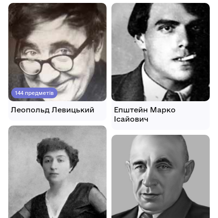
144 предметів
Леопольд Левицький
Епштейн Марко
Ісайович