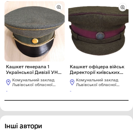
Кашкет генерала 1
Кашкет офіцера військ
Української Дивізії УНА
Директорії київських
Павла Шандрука (копія
СС (реконструкція)
Комунальний заклад
Комунальний заклад
з оригіналу)
Львівської обласної
Львівської обласної
ради "Львівський
ради "Львівський
-
-
історичний музей"
історичний музей"
Інші автори