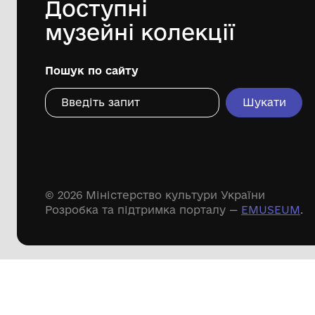
144 предметів
Леопольд Левицький