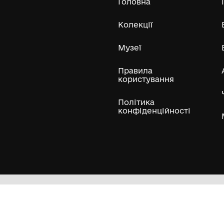
Олександра Екстер
Е
Дивитись біл