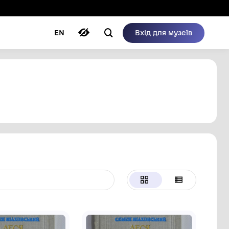
ому режимі
ри
Автори
Блог
EN