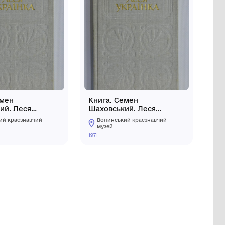
Книга. Семен
Шаховський. Леся
Українка
чий
Волинський краєзнавчий
музей
1971