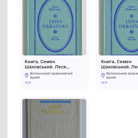
Книга. Семен
Кни
Шаховський. Леся
Шах
Українка
Укр
Волинський краєзнавчий
Во
музей
му
1975
1975