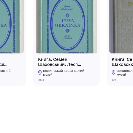
га. Семен
Книга. Семен
овський. Леся
Шаховський. Леся
аїнка
Українка
линський краєзнавчий
Волинський краєзнав
зей
музей
1975