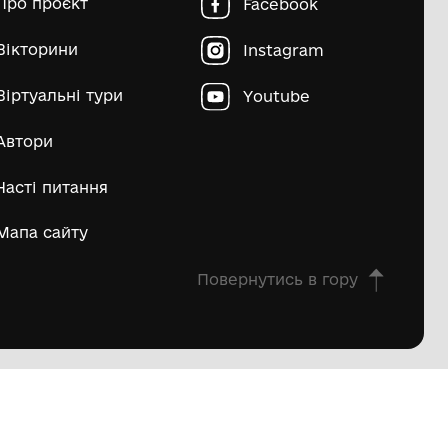
пштейн Марко Ісайович
Матвій Д
ьше