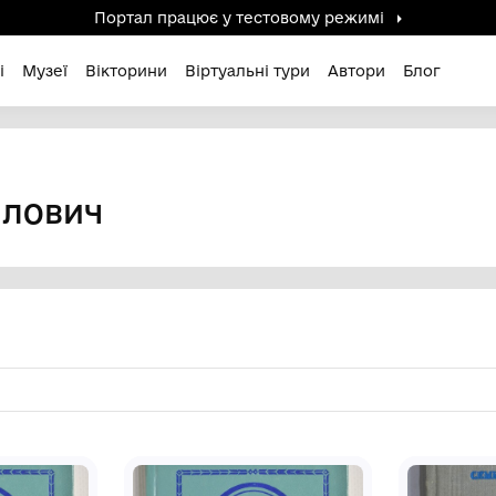
Портал працює у тестов
дені / Зниклі
Музеї
Вікторини
Віртуальні ту
айлович
 МИХАЙЛОВИЧ