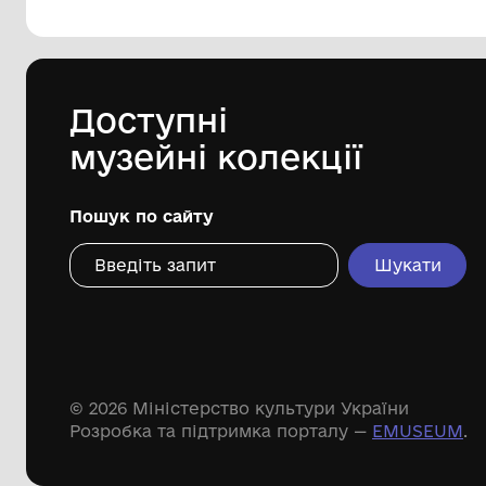
144 предметів
Леопольд Левицький