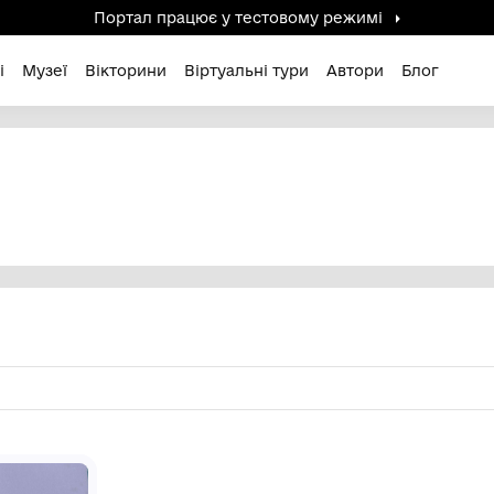
Портал працює у тестов
дені / Зниклі
Музеї
Вікторини
Віртуальні ту
А"