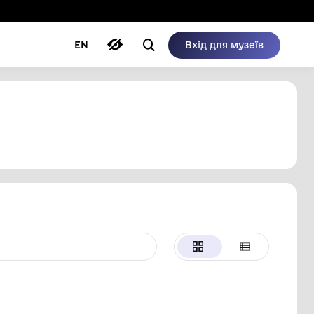
ому режимі
ри
Автори
Блог
EN