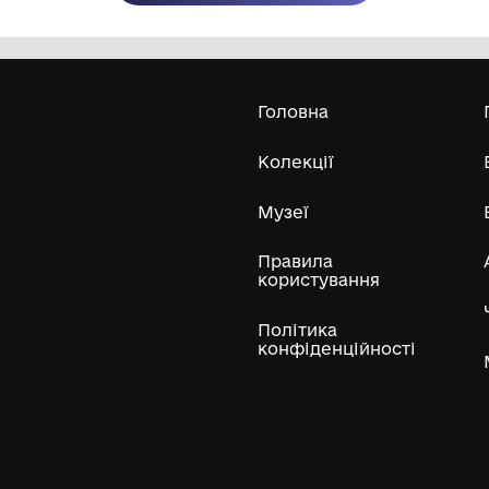
Олександра Екстер
Е
Дивитись біл