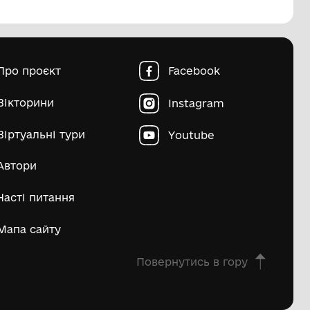
пштейн Марко Ісайович
Матвій Д
ьше