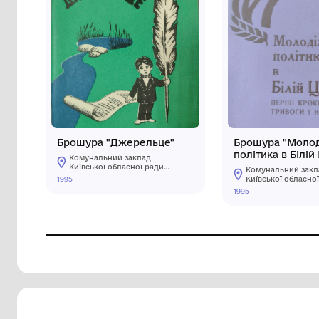
Брошура "Джерельце"
Бро
полі
Комунальний заклад
перш
Київської обласної ради
Ко
"Білоцерківський
наді
1995
Ки
краєзнавчий музей"
"Б
1995