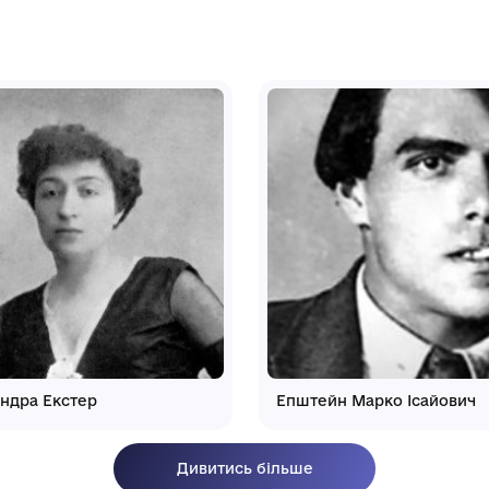
аєзнавчий музей"