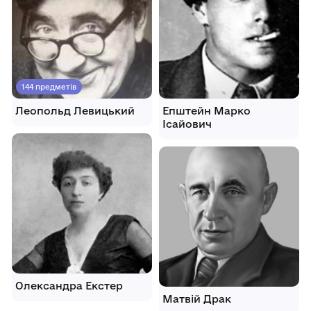
144 предметів
Леопольд Левицький
Епштейн Марко
Ісайович
Олександра Екстер
Матвій Драк