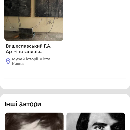
Вишеславський Г.А.
Арт-інсталяція
«Титанік». 1992. Акрил,
Музей історії міста
дерево, метал, скло,
Києва
темпера. 250 х 250 см.
Інші автори