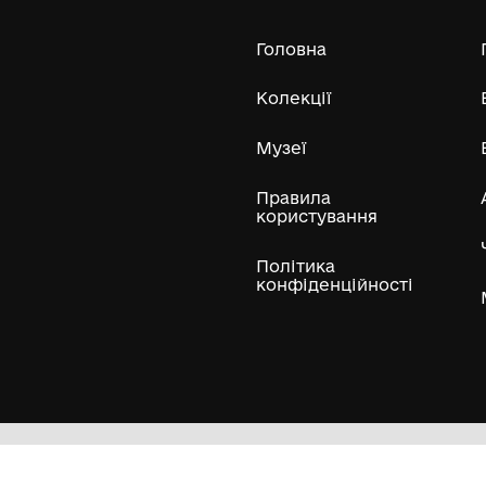
Усі експонати м
ли
Нумізматичні колекції
Художні пам'ятки