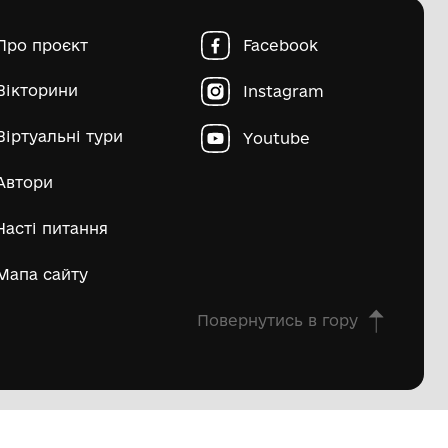
узею
Природничо-історичні пам'ятки
Науково-технічні