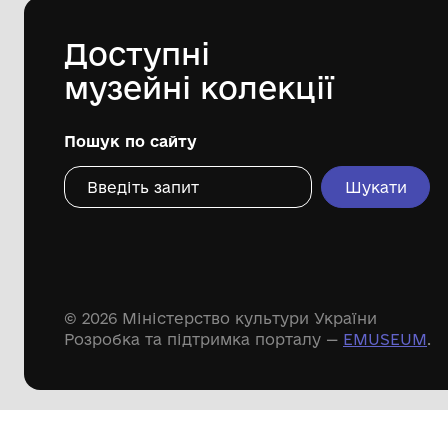
Дивіться ще розді
Речові пам'ятки
Писемні пам'ятки
Меморіальні пам'ятки