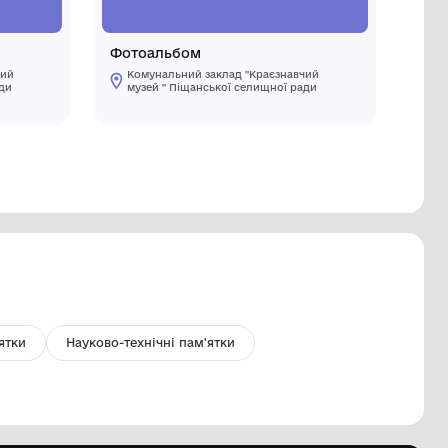
льза
Фотоаль
Комунальний заклад "Краєзнавчий
Комуналь
музей " Піщанської селищної ради
музей " 