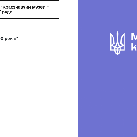
ьний заклад "Краєзнавчий музей "
кої селищної ради
ий музей 100 років''