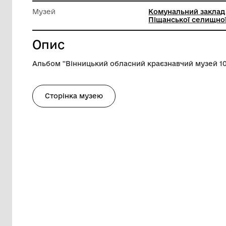
Довжина
31 см
Ширина
23.5 см
Музей
Комунал
Піщансь
Опис
Альбом ''Вінницький обласний краєзнавч
Сторінка музею