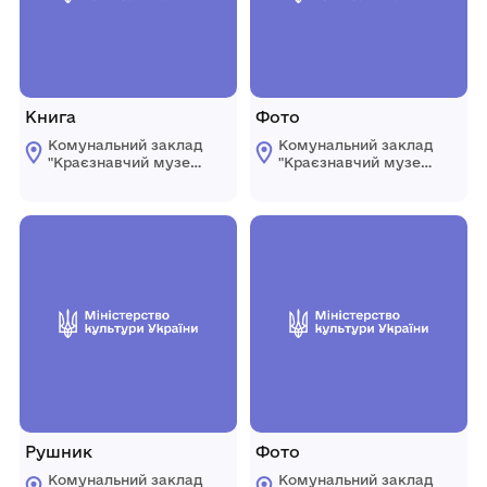
Книга
Фото
Комунальний заклад
Комунальний заклад
"Краєзнавчий музей
"Краєзнавчий музей
" Піщанської
" Піщанської
селищної ради
селищної ради
Рушник
Фото
Комунальний заклад
Комунальний заклад