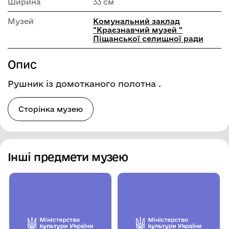
Ширина
33 см
Музей
Комунальний заклад
"Краєзнавчий музей "
Піщанської селищної ради
Опис
Рушник із домотканого полотна .
Сторінка музею
Інші предмети музею