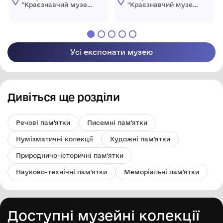
"Краєзнавчий музей
"Краєзнавчий музей
" Піщанської
" Піщанської
селищної ради
селищної ради
Усі експонати музею
Дивіться ще розділи
Речові пам'ятки
Писемні пам'ятки
Нумізматичні колекції
Художні пам'ятки
Природничо-історичні пам'ятки
Науково-технічні пам'ятки
Меморіальні пам'ятки
Доступні музейні колекції