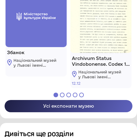
Збанок
Archivum Status
Національний музей
Vindobonense. Codex 18,
у Львові імені
fol. 316.
Андрея
Національний музей
Шептицького
у Львові імені
Андрея
12.12
Шептицького
Усі експонати музею
Дивіться ще розділи