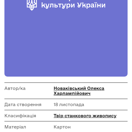
Автор/ка
Новаківський Олекса
Харлампійович
Дата створення
18 листопада
Класифікація
Твір станкового живопису
Матеріал
Картон