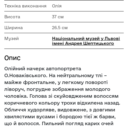
Техніка виконання
Олія
Висота
37 см
Ширина
26.5 см
Музей
Національний музей у Львові
імені Андрея Шептицького
Опис
Олійний начерк автопортрета
О.Новаківського. На нейтральному тлі –
майже фронтальне, у легкому повороті
ліворуч, погрудне зображення молодого
чоловіка. Голова зі скуйовдженим волоссям
коричневого кольору трохи відхилена назад.
Обличчя худорляве, видовжене, з довгими
хвилястими вусами і бородою тієї ж барви,
що й волосся. Пильний погляд карих очей