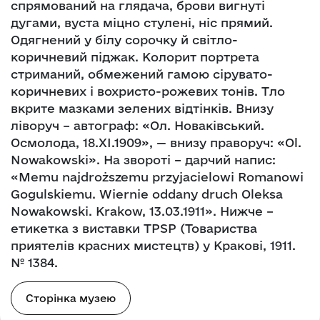
спрямований на глядача, брови вигнуті
дугами, вуста міцно стулені, ніс прямий.
Одягнений у білу сорочку й світло-
коричневий піджак. Колорит портрета
стриманий, обмежений гамою сірувато-
коричневих і вохристо-рожевих тонів. Тло
вкрите мазками зелених відтінків. Внизу
ліворуч – автограф: «Ол. Новаківський.
Осмолода, 18.XI.1909», — внизу праворуч: «Ol.
Nowakowski». На звороті – дарчий напис:
«Memu najdroższemu przyjacielowi Romanowi
Gogulskiemu. Wiernie oddany druch Oleksa
Nowakowski. Krakow, 13.03.1911». Нижче –
етикетка з виставки TPSP (Товариства
приятелів красних мистецтв) у Кракові, 1911.
№ 1384.
Сторінка музею