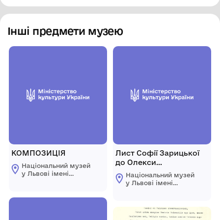
Інші предмети музею
КОМПОЗИЦІЯ
Лист Софії Зарицької
до Олекси
Національний музей
Новаківського
у Львові імені
Національний музей
Андрея
у Львові імені
Шептицького
Андрея
Шептицького