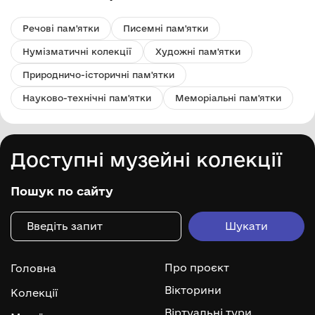
Речові пам'ятки
Писемні пам'ятки
Нумізматичні колекції
Художні пам'ятки
Природничо-історичні пам'ятки
Науково-технічні пам'ятки
Меморіальні пам'ятки
Доступні музейні колекції
Пошук по сайту
Про проєкт
Головна
Вікторини
Колекції
Віртуальні тури