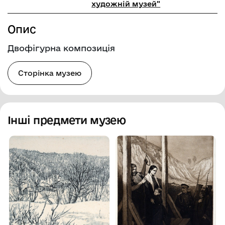
художній музей"
Опис
Двофігурна композиція
Сторінка музею
Інші предмети музею