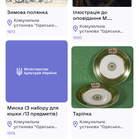
Зимова полянка
Ілюстрація до
оповідання М.
Комунальна
Коцюбинського
установа "Одеський
Комунальна
«Подарунок на
національний
установа "Одеський
1972
художній музей"
іменини»
національний
1950
художній музей"
Миска (З набору для
юшки /13 предметів)
Тарілка
Комунальна
Комунальна
установа "Одеський
установа "Одеський
національний
національний
1974
художній музей"
художній музей"