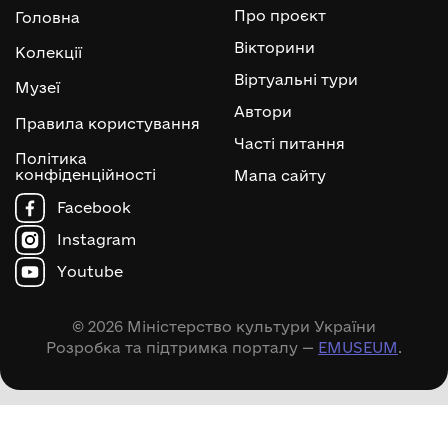
Про проєкт
Головна
Вікторини
Колекції
Віртуальні тури
Музеї
Автори
Правила користування
Часті питання
Політика
конфіденційності
Мапа сайту
Facebook
Instagram
Youtube
© 2026 Міністерство культури України
Розробка та підтримка порталу —
EMUSEUM
.