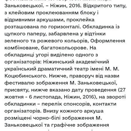
Заньковецької. – Ніжин, 2016. Відкритого типу,
з клейовим проклеюванням блоку і
відривними аркушами, проклейка
розташована по горизонталі. Обкладинка із
цупкого паперу, забарвлена у відтінки
зеленого та рожевого кольорів, Оформлення
комбіноване, багатокольорове. На
обкладинці угорі виділено одного з
організаторів: Ніжинський академічний
український драматичний театр імені М. М.
Коцюбинського. Нижче, праворуч від назви
фестивалю зображення М. Заньковецької,
присвяту, нижче вказано дату проведення (27
жовтня - 6 листопада, Ніжин, 2016), на звороті
обкладинки – перелік спонсорів, контакти
організаторів. Внизу кожного аркуша
розміщені чорно-білі зображення М.
Заньковецької та графічне зображення