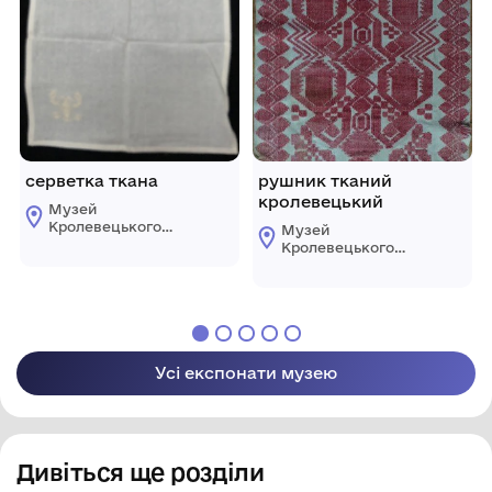
серветка ткана
рушник тканий
кролевецький
Музей
Кролевецького
Музей
ткацтва
Кролевецького
Кролевецької
ткацтва
міської ради
Кролевецької
міської ради
Усі експонати музею
Дивіться ще розділи