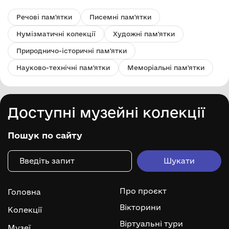
Речові пам'ятки
Писемні пам'ятки
Нумізматичні колекції
Художні пам'ятки
Природничо-історичні пам'ятки
Науково-технічні пам'ятки
Меморіальні пам'ятки
Доступні музейні колекції
Пошук по сайту
Про проєкт
Головна
Вікторини
Колекції
Віртуальні тури
Музеї