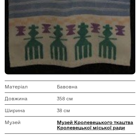
Матеріал
Бавовна
Довжина
358 см
Ширина
38 см
Музей
Музей Кролевецького ткацтва
Кролевецької міської ради