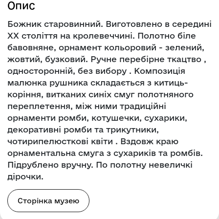
Опис
Божник старовинний. Виготовлено в середині
ХХ століття на кролевеччині. Полотно біле
бавовняне, орнамент кольоровий - зелений,
жовтий, бузковий. Ручне перебірне ткацтво ,
односторонній, без вибору . Композиція
малюнка рушника складається з китиць-
коріння, витканих синіх смуг полотняного
переплетення, між ними традиційні
орнаменти ромби, котушечки, сухарики,
декоративні ромби та трикутники,
чотирипелюсткові квіти . Вздовж краю
орнаментальна смуга з сухариків та ромбів.
Підрублено вручну. По полотну невеличкі
дірочки.
Сторінка музею