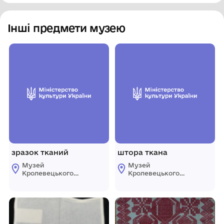
Інші предмети музею
зразок тканий
штора ткана
Музей
Музей
Кролевецького
Кролевецького
ткацтва
ткацтва
Кролевецької
Кролевецької
міської ради
міської ради