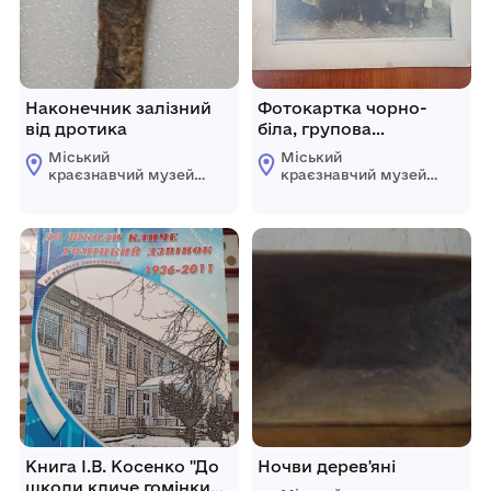
Наконечник залізний
Фотокартка чорно-
від дротика
біла, групова
колективу медичних
Міський
Міський
працівників
краєзнавчий музей
краєзнавчий музей
Гайсинщини
Гайсинщини
Книга І.В. Косенко "До
Ночви дерев'яні
школи кличе гомінкий