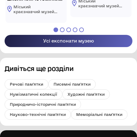
Міський
дзвінок"
краєзнавчий музей
Міський
Гайсинщини
краєзнавчий музей
Гайсинщини
Усі експонати музею
Дивіться ще розділи
Речові пам'ятки
Писемні пам'ятки
Нумізматичні колекції
Художні пам'ятки
Природничо-історичні пам'ятки
Науково-технічні пам'ятки
Меморіальні пам'ятки