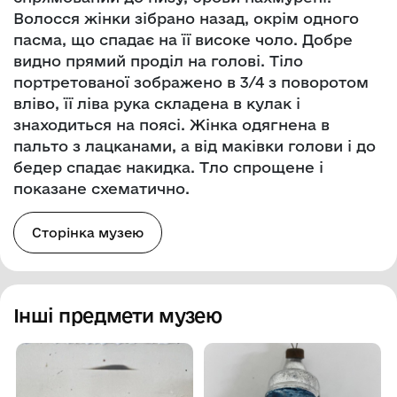
Волосся жінки зібрано назад, окрім одного
пасма, що спадає на її високе чоло. Добре
видно прямий проділ на голові. Тіло
портретованої зображено в 3/4 з поворотом
вліво, її ліва рука складена в кулак і
знаходиться на поясі. Жінка одягнена в
пальто з лацканами, а від маківки голови і до
бедер спадає накидка. Тло спрощене і
показане схематично.
Сторінка музею
Інші предмети музею