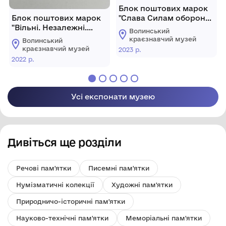
Блок поштових марок
Блок поштових марок
"Слава Силам оборони і
"Вільні. Незалежні.
безпеки України!
Волинський
Непереможні."
Гвардія наступу".
краєзнавчий музей
Волинський
краєзнавчий музей
2023 р.
2022 р.
Усі експонати музею
Дивіться ще розділи
Речові пам'ятки
Писемні пам'ятки
Нумізматичні колекції
Художні пам'ятки
Природничо-історичні пам'ятки
Науково-технічні пам'ятки
Меморіальні пам'ятки