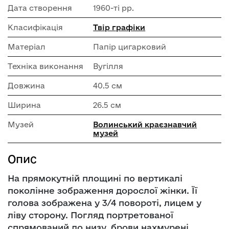
Дата створення
1960-ті рр.
Класифікація
Твір графіки
Матеріал
Папір цигарковий
Техніка виконання
Вугілля
Довжина
40.5 см
Ширина
26.5 см
Музей
Волинський краєзнавчий
музей
Опис
На прямокутній площині по вертикалі
поколінне зображення дорослої жінки. Її
голова зображена у 3/4 повороті, лицем у
ліву сторону. Погляд портретованої
спрямований до низу, брови нахмурені.