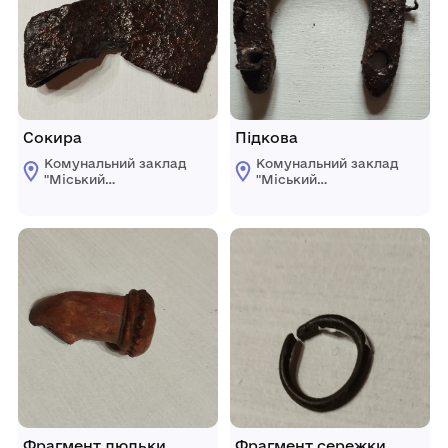
Сокира
Підкова
Комунальний заклад
Комунальний заклад
"Міський
"Міський
краєзнавчий музей
краєзнавчий музей
Світловодської
Світловодської
міської ради"
міської ради"
Фрагмент люльки
Фрагмент сережки