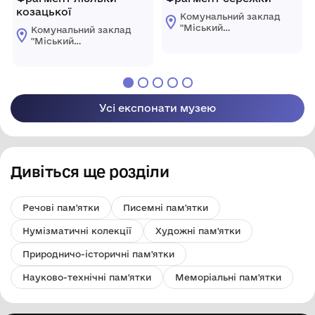
козацької
Комунальний заклад
"Міський
Комунальний заклад
краєзнавчий музей
"Міський
Світловодської
краєзнавчий музей
міської ради"
Світловодської
міської ради"
Усі експонати музею
Дивіться ще розділи
Речові пам'ятки
Писемні пам'ятки
Нумізматичні колекції
Художні пам'ятки
Природничо-історичні пам'ятки
Науково-технічні пам'ятки
Меморіальні пам'ятки