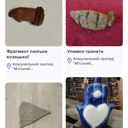
Фрагмент люльки
Уламок гранати
козацької
Комунальний заклад
"Міський
Комунальний заклад
краєзнавчий музей
"Міський
Світловодської
краєзнавчий музей
міської ради"
Світловодської
міської ради"