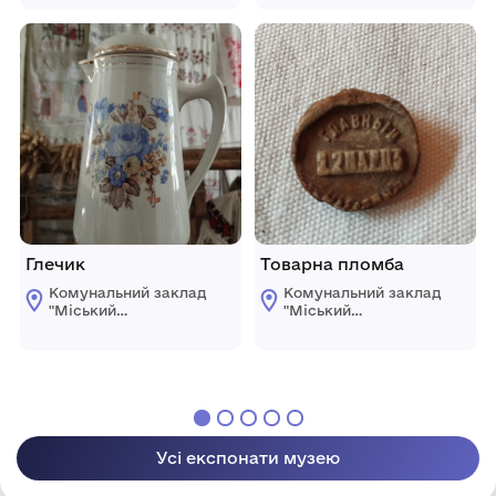
Світловодської
Світловодської
міської ради"
міської ради"
Глечик
Товарна пломба
Комунальний заклад
Комунальний заклад
"Міський
"Міський
краєзнавчий музей
краєзнавчий музей
Світловодської
Світловодської
міської ради"
міської ради"
Усі експонати музею