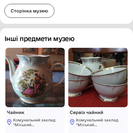
Сторінка музею
Інші предмети музею
Чайник
Сервіз чайний
Комунальний заклад
Комунальний заклад
"Міський
"Міський
краєзнавчий музей
краєзнавчий музей