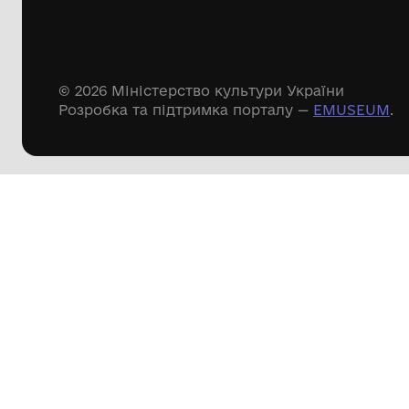
Речові пам'ятки
Писемні пам'ятки
Меморіальні пам'ятки
Доступні
музейні колекції
Пошук по сайту