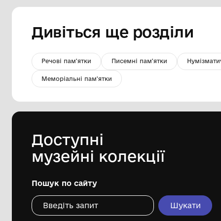
Триніг
Комунальний заклад "Mіський
історичний музей" Жмеринської
міської ради
1902
Дивіться ще розді