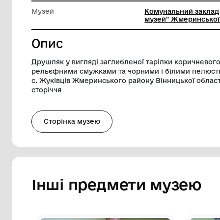
Діаметр
11 см
Висота
10 см
Музей
Комунал
музей" 
Опис
Друшляк у вигляді заглибленої тарілки
рельєфними смужками та чорними і біл
с. Жуківців Жмеринського району Вінниц
сторіччя
Сторінка музею