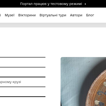
Портал працює у тестов
дені / Зниклі
Музеї
Вікторини
Віртуальні ту
и побуту
ння на гончарному крузі