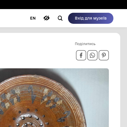
ому режимі
ри
Автори
Блог
EN