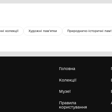
Рушник
П
Комунальний заклад "Mіський
історичний музей" Жмеринської
міської ради
1900
19
Усі експонати м
ли