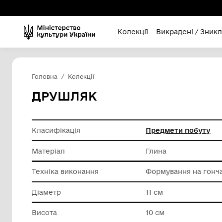
Колекції
Викра
Головна
Колекції
ДРУШЛЯК
Класифікація
Предмет
Матеріал
Глина
Техніка виконання
Формува