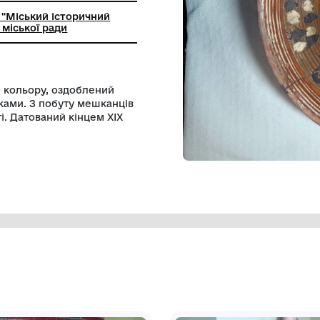
ьний заклад "Mіський історичний
Жмеринської міської ради
 коричневого кольору, оздоблений
ими пелюстками. З побуту мешканців
ької області. Датований кінцем ХІХ