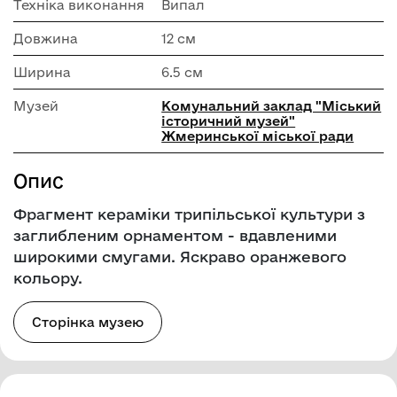
Техніка виконання
Випал
Довжина
12 см
Ширина
6.5 см
Музей
Комунальний заклад "Mіський
історичний музей"
Жмеринської міської ради
Опис
Фрагмент кераміки трипільської культури з
заглибленим орнаментом - вдавленими
широкими смугами. Яскраво оранжевого
кольору.
Сторінка музею