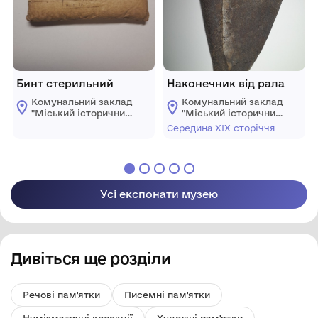
Бинт стерильний
Наконечник від рала
Комунальний заклад
Комунальний заклад
"Mіський історичний
"Mіський історичний
музей" Жмеринської
музей" Жмеринської
Середина ХІХ сторіччя
міської ради
міської ради
Усі експонати музею
Дивіться ще розділи
Речові пам'ятки
Писемні пам'ятки