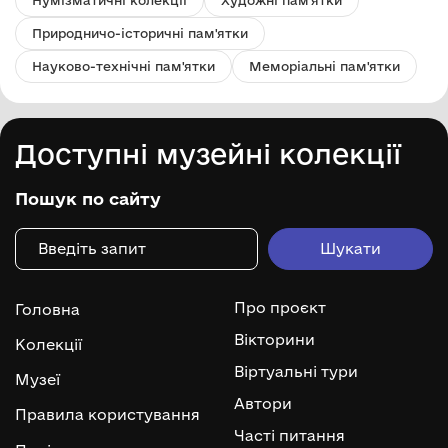
Нумізматичні колекції
Художні пам'ятки
Природничо-історичні пам'ятки
Науково-технічні пам'ятки
Меморіальні пам'ятки
Доступні музейні колекції
Пошук по сайту
Про проєкт
Головна
Вікторини
Колекції
Віртуальні тури
Музеї
Автори
Правила користування
Часті питання