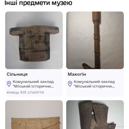
Інші предмети музею
Сільниця
Макогін
Комунальний заклад
Комунальний заклад
"Mіський історичний
"Mіський історичний
музей" Жмеринської
музей" Жмеринської
кінець ХІХ століття
міської ради
міської ради