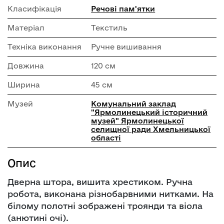
Класифікація
Речові пам'ятки
Матеріал
Текстиль
Техніка виконання
Ручне вишивання
Довжина
120 см
Ширина
45 см
Музей
Комунальний заклад
"Ярмолинецький історичний
музей" Ярмолинецької
селищної ради Хмельницької
області
Опис
Дверна штора, вишита хрестиком. Ручна
робота, виконана різнобарвними нитками. На
білому полотні зображені троянди та віола
(анютині очі).