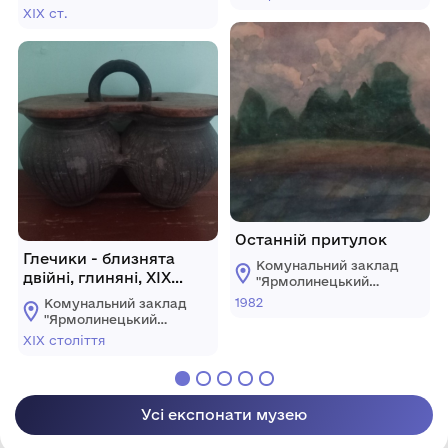
Ярмолинецької
історичний музей"
ХІХ ст.
селищної ради
Ярмолинецької
Хмельницької
селищної ради
області
Хмельницької
області
Останній притулок
Глечики - близнята
Комунальний заклад
двійні, глиняні, ХІХ
"Ярмолинецький
століття
історичний музей"
1982
Комунальний заклад
Ярмолинецької
"Ярмолинецький
селищної ради
історичний музей"
ХІХ століття
Хмельницької
Ярмолинецької
області
селищної ради
Хмельницької
області
Усі експонати музею