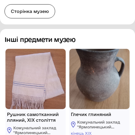
Сторінка музею
Інші предмети музею
Рушник самотканний
Глечик глиняний
лляний, ХІХ століття
Комунальний заклад
"Ярмолинецький
Комунальний заклад
історичний музей"
"Ярмолинецький
кінець ХІХ