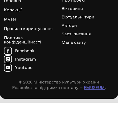
Про проєкт
Головна
Вікторини
Колекції
Віртуальні тури
Музеї
Автори
Правила користування
Часті питання
Політика
конфіденційності
Мапа сайту
Facebook
Instagram
Youtube
© 2026 Міністерство культури України
Розробка та підтримка порталу —
EMUSEUM
.