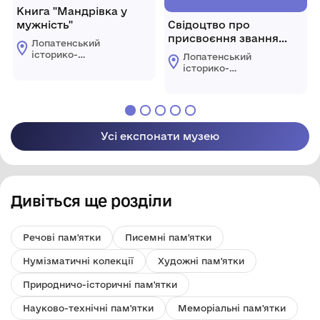
Книга "Мандрівка у
мужність"
Свідоцтво про
присвоєння звання
Лопатенський
колективу
історико-
Лопатенський
природничий
історико-
музейний комплекс
природничий
музейний комплекс
Усі експонати музею
Дивіться ще розділи
Речові пам'ятки
Писемні пам'ятки
Нумізматичні колекції
Художні пам'ятки
Природничо-історичні пам'ятки
Науково-технічні пам'ятки
Меморіальні пам'ятки