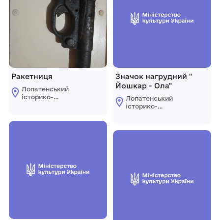
Ракетниця
Значок нагрудний "
Йошкар - Ола"
Лопатенський
історико-
Лопатенський
природничий
історико-
музейний комплекс
природничий
музейний комплекс