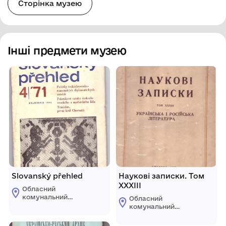
Сторінка музею
Інші предмети музею
Slovanský přehled
Наукові записки. Том
ХХХІІІ
Обласний
комунальний
Обласний
етнографічно-
комунальний
меморіальний музей
етнографічно-
Володимира
меморіальний музей