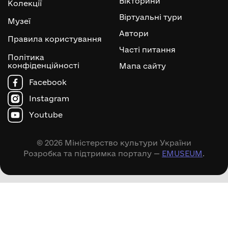
Вікторини
Колекції
Віртуальні тури
Музеї
Автори
Правила користування
Часті питання
Політика
конфіденційності
Мапа сайту
Facebook
Instagram
Youtube
© 2026 Міністерство культури України
Розробка та підтримка порталу —
EMUSEUM
.