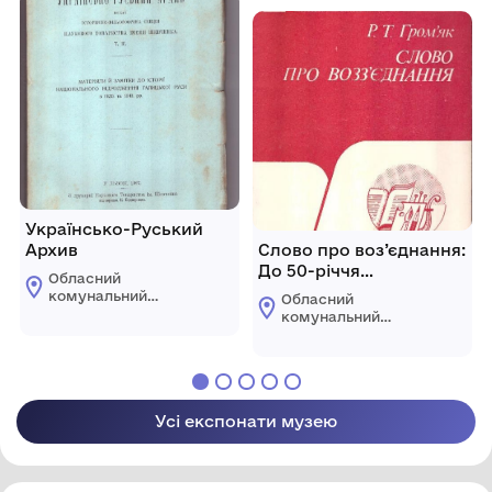
Гнатюка
Володимира
Гнатюка
Українсько-Руський
Архив
Слово про воз’єднання:
До 50-річчя
Обласний
воз’єднання
комунальний
Обласний
західноукраїнських
етнографічно-
комунальний
меморіальний музей
земель з УРСР
етнографічно-
Володимира
меморіальний музей
Гнатюка
Володимира
Гнатюка
Усі експонати музею