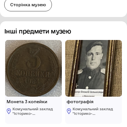
Сторінка музею
Інші предмети музею
Монета 3 копейки
фотографія
Комунальний заклад
Комунальний заклад
"Історико-
"Історико-
краєзнавчий музей
краєзнавчий музей
Ширяївської
Ширяївської