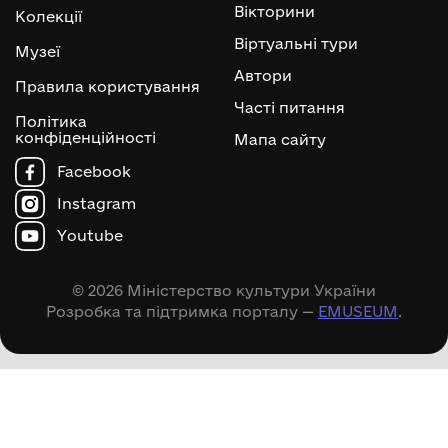
Вікторини
Колекції
Віртуальні тури
Музеї
Автори
Правила користування
Часті питання
Політика
конфіденційності
Мапа сайту
Facebook
Instagram
Youtube
© 2026 Міністерство культури України
Розробка та підтримка порталу —
EMUSEUM
.