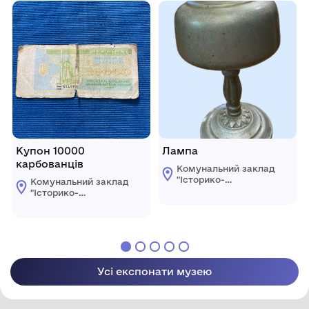
селищної ради"
селищної ради"
Березівського
Березівського
району Одеської
району Одеської
області
області
Купон 10000
Лампа
карбованців
Комунальний заклад
"Історико-
Комунальний заклад
краєзнавчий музей
"Історико-
Ширяївської
краєзнавчий музей
селищної ради"
Ширяївської
Березівського
селищної ради"
району Одеської
Березівського
області
району Одеської
області
Усі експонати музею