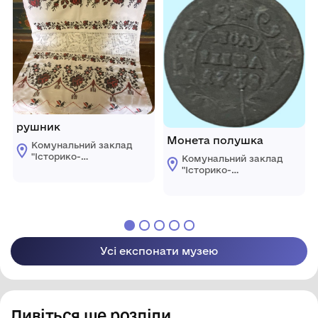
області
району Одеської
області
рушник
Монета полушка
Комунальний заклад
"Історико-
Комунальний заклад
краєзнавчий музей
"Історико-
Ширяївської
краєзнавчий музей
селищної ради"
Ширяївської
Березівського
селищної ради"
району Одеської
Березівського
області
району Одеської
області
Усі експонати музею
Дивіться ще розділи