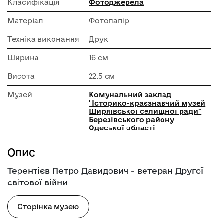
Класифікація
Фотоджерела
Матеріал
Фотопапір
Техніка виконання
Друк
Ширина
16 см
Висота
22.5 см
Музей
Комунальний заклад
"Історико-краєзнавчий музей
Ширяївської селищної ради"
Березівського району
Одеської області
Опис
Терентієв Петро Давидович - ветеран Другої
cвітової війни
Сторінка музею