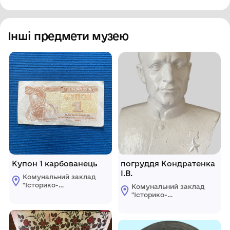
Інші предмети музею
Купон 1 карбованець
погруддя Кондратенка
І.В.
Комунальний заклад
"Історико-
Комунальний заклад
краєзнавчий музей
"Історико-
Ширяївської
краєзнавчий музей
селищної ради"
Ширяївської
Березівського
селищної ради"
району Одеської
Березівського