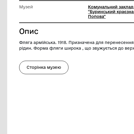
Ширина
12 см
Висота
19 см
Музей
Комуналь
"Буринсь
Попова"
Опис
Фляга армійська. 1918. Призначена для 
рідин. Форма фляги широка , що звужуєт
Сторінка музею