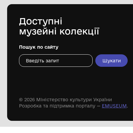
краєзнавчий музей імені Павла
Попова"
Дивіться ще розді
Речові пам'ятки
Писемні пам'ятки
Меморіальні пам'ятки