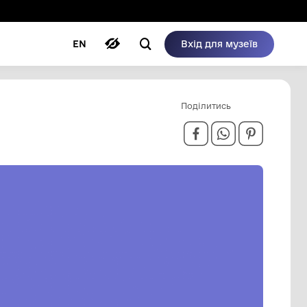
ому режимі
ри
Автори
Блог
EN