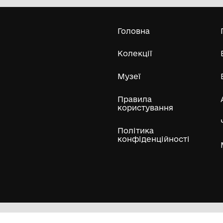
Комунальний заклад Буринської
міської ради "Буринський
краєзнавчий музей імені Павла
Попова"
Усі експонати м
ли
Нумізматичні колекції
Художні пам'ятки