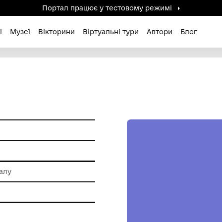
Портал працює у тестов
дені / Зниклі
Музеї
Вікторини
Віртуальні ту
8Р.
и побуту
 обробки металу