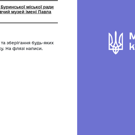
ний заклад Буринської міської ради
кий краєзнавчий музей імені Павла
перенесення та зберігання будь-яких
ься до верху. На флязі написи.