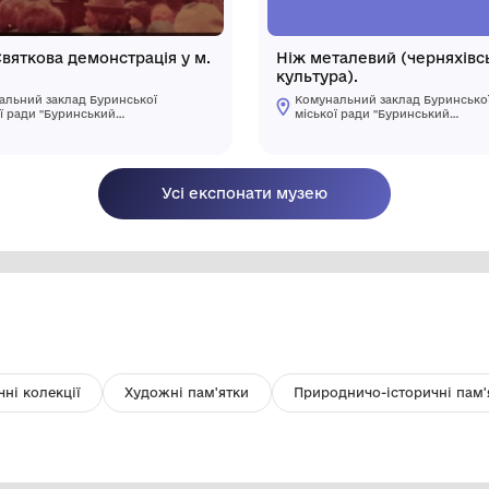
Фото. Святкова демонстрація у м.
Ні
Буринь
ку