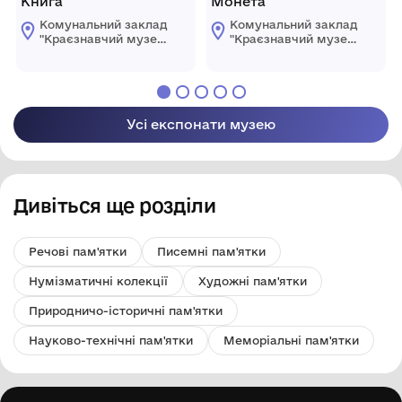
Книга
Монета
Комунальний заклад
Комунальний заклад
"Краєзнавчий музей
"Краєзнавчий музей
" Піщанської
" Піщанської
селищної ради
селищної ради
Усі експонати музею
Дивіться ще розділи
Речові пам'ятки
Писемні пам'ятки
Нумізматичні колекції
Художні пам'ятки
Природничо-історичні пам'ятки
Науково-технічні пам'ятки
Меморіальні пам'ятки