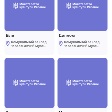
Білет
Диплом
Комунальний заклад
Комунальний заклад
"Краєзнавчий музей
"Краєзнавчий музей
" Піщанської
" Піщанської
селищної ради
селищної ради