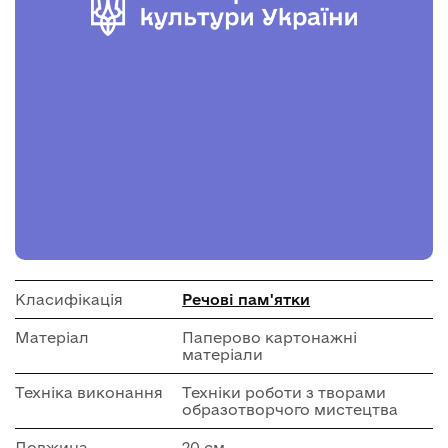
Класифікація
Речові пам'ятки
Матеріал
Паперово картонажні
матеріали
Техніка виконання
Техніки роботи з творами
образотворчого мистецтва
Довжина
20 см