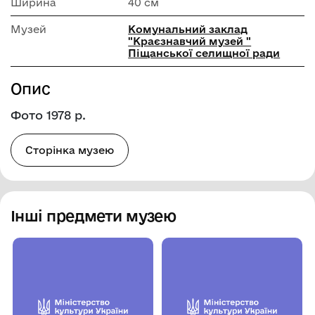
Ширина
40 см
Музей
Комунальний заклад
"Краєзнавчий музей "
Піщанської селищної ради
Опис
Фото 1978 р.
Сторінка музею
Інші предмети музею