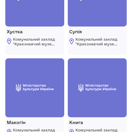
Хустка
Супія
Комунальний заклад
Комунальний заклад
"Краєзнавчий музей
"Краєзнавчий музей
" Піщанської
" Піщанської
селищної ради
селищної ради
Макогін
Книга
Комунальний заклад
Комунальний заклад