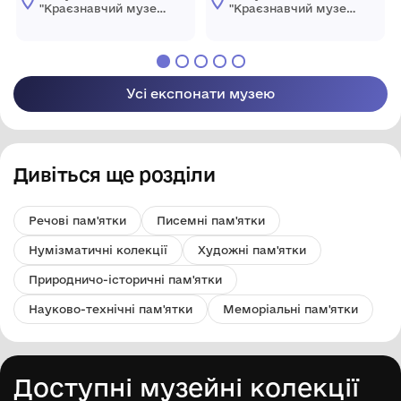
"Краєзнавчий музей
"Краєзнавчий музей
" Піщанської
" Піщанської
селищної ради
селищної ради
Усі експонати музею
Дивіться ще розділи
Речові пам'ятки
Писемні пам'ятки
Нумізматичні колекції
Художні пам'ятки
Природничо-історичні пам'ятки
Науково-технічні пам'ятки
Меморіальні пам'ятки
Доступні музейні колекції