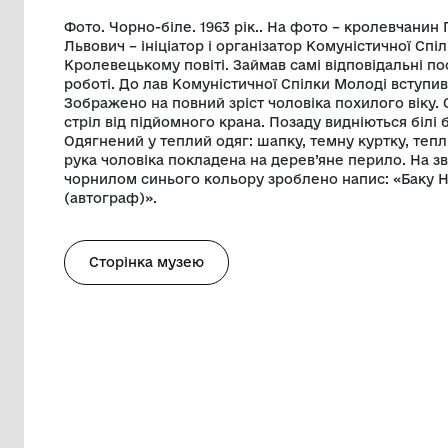
Музей
Краєзнав
Опис
Фото. Чорно-біле. 1963 рік.. На фото –
Львович – ініціатор і організатор Комун
Кролевецькому повіті. Займав самі відп
роботі. До лав Комуністичної Спілки Мол
Зображено на повний зріст чоловіка пох
стріл від підйомного крана. Позаду вид
Одягнений у теплий одяг: шапку, темну 
рука чоловіка покладена на дерев’яне п
чорнилом синього кольору зроблено на
(автограф)».
Сторінка музею