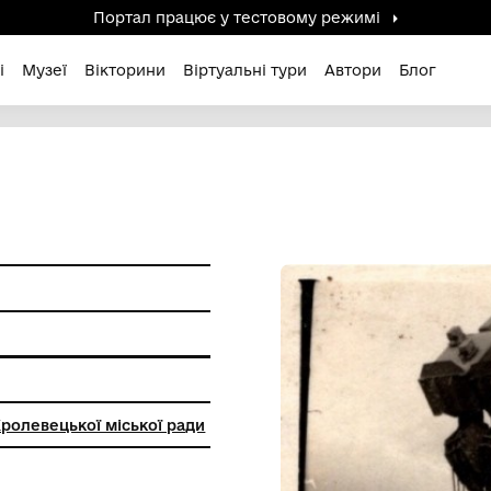
Портал працює у тестов
дені / Зниклі
Музеї
Вікторини
Віртуальні ту
ір