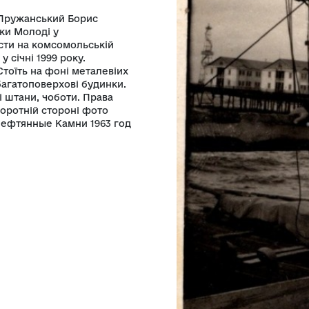
чий музей Кролевецької міської ради
 кролевчанин Пружанський Борис
істичної Спілки Молоді у
овідальні пости на комсомольській
оді вступив у січні 1999 року.
илого віку. Стоїть на фоні металевіих
ніються білі багатоповерхові будинки.
куртку, теплі штани, чоботи. Права
ерило. На зворотній стороні фото
пис: «Баку Нефтянные Камни 1963 год