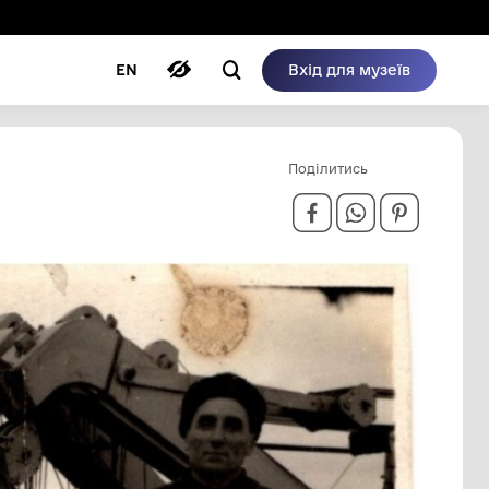
ому режимі
ри
Автори
Блог
EN