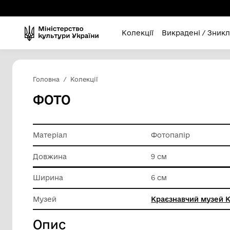
Колекції
Викра
Головна
Колекції
ФОТО
Матеріал
Фотопап
Довжина
9 см
Ширина
6 см