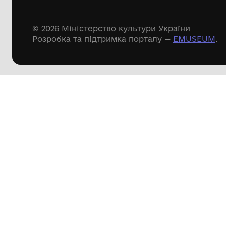
Дивіться ще розді
Речові пам'ятки
Писемні пам'ятки
Меморіальні пам'ятки
Доступні
музейні колекції
Пошук по сайту