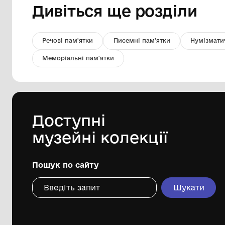
Фото
Краєзнавчий музей Кролевецької
міської ради