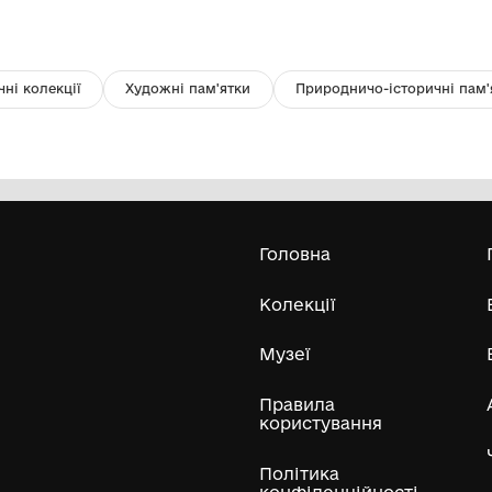
Фото
Ет
Краєзнавчий музей Кролевецької
міської ради
197
Усі експонати м