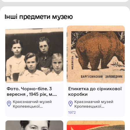
Інші предмети музею
Фото. Чорно-біле. 3
Етикетка до сірникової
вересня , 1945 рік, м.
коробки
Кролевець
Краєзнавчий музей
Краєзнавчий музей
Кролевецької
Кролевецької
міської ради
міської ради
1972