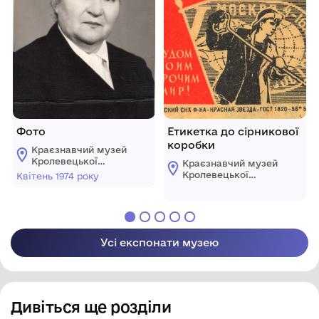
Фото
Етикетка до сірникової
коробки
Краєзнавчий музей
Кролевецької
Краєзнавчий музей
міської ради
Кролевецької
Квітень 1974 року
міської ради
Усі експонати музею
Дивіться ще розділи