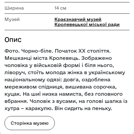
Ширина
14 см
Музей
Краєзнавчий музей
Кролевецької міської ради
Опис
Фото. Чорно-біле. Початок ХХ століття.
Мешканці міста Кролевець. Зображено
чоловіка у військовій формі і біля нього,
ліворуч, стоїть молода жінка в українському
національному одязі: довга, оздоблена
мереживом спідниця, вишивана сорочка,
куцак. На шиї низка намиста, без головного
вбрання. Чоловік з вусами, на голові шапка із
хутра – каракулю. Він сидить на пеньку.
Сторінка музею