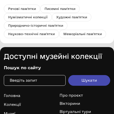
Речові пам'ятки
Писемні пам'ятки
Нумізматичні колекції
Художні пам'ятки
Природничо-історичні пам'ятки
Науково-технічні пам'ятки
Меморіальні пам'ятки
Доступні музейні колекції
Пошук по сайту
Про проєкт
Головна
Вікторини
Колекції
Віртуальні тури
Музеї