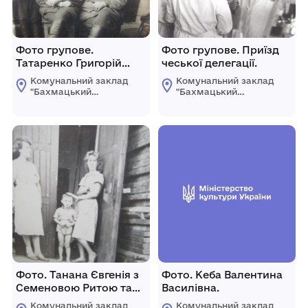
Фото групове.
Фото групове. Приїзд
Татаренко Григорій
чеської делегації.
Володимирович з
Комунальний заклад
Комунальний заклад
товаришами.
"Бахмацький
"Бахмацький
історичний музей
історичний музей
імені Миколи
імені Миколи
Гнатовича
Гнатовича
Яременка"
Яременка"
Бахмацької міської
Бахмацької міської
ради
ради
Фото. Танана Євгенія з
Фото. Кеба Валентина
Семеновою Ритою та
Василівна.
сином.
Комунальний заклад
Комунальний заклад