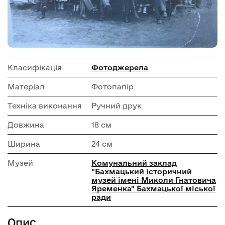
Класифікація
Фотоджерела
Матеріал
Фотопапір
Техніка виконання
Ручний друк
Довжина
18 см
Ширина
24 см
Музей
Комунальний заклад
"Бахмацький історичний
музей імені Миколи Гнатовича
Яременка" Бахмацької міської
ради
Опис