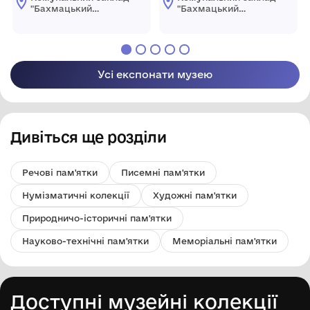
"Бахмацький
"Бахмацький
історичний музей
історичний музей
імені Миколи
імені Миколи
Гнатовича
Гнатовича
Яременка"
Яременка"
Бахмацької міської
Бахмацької міської
Усі експонати музею
ради
ради
Дивіться ще розділи
Речові пам'ятки
Писемні пам'ятки
Нумізматичні колекції
Художні пам'ятки
Природничо-історичні пам'ятки
Науково-технічні пам'ятки
Меморіальні пам'ятки
Доступні музейні колекції