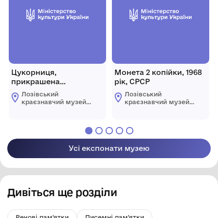
Цукорниця,
Монета 2 копійки, 1968
прикрашена
рік, СРСР
геометричним
Лозівський
Лозівський
орнаментом
краєзнавчий музей
краєзнавчий музей
Лозівської міської
Лозівської міської
ради Харківської
ради Харківської
області
області
Усі експонати музею
Дивіться ще розділи
Речові пам'ятки
Писемні пам'ятки