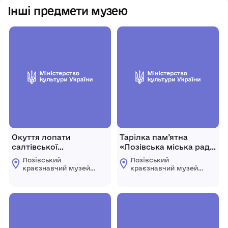
Інші предмети музею
Окуття лопати
Тарілка пам’ятна
салтівської
«Лозівська міська рада.
археологічної культури
50 років ЛКМЗ»
Лозівський
Лозівський
краєзнавчий музей
краєзнавчий музей
Лозівської міської
Лозівської міської
ради Харківської
ради Харківської
області
області