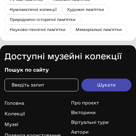
Нумізматичні колекції
Художні пам'ятки
Природничо-історичні пам'ятки
Науково-технічні пам'ятки
Меморіальні пам'ятки
Доступні музейні колекції
Пошук по сайту
Про проєкт
Головна
Вікторини
Колекції
Віртуальні тури
Музеї
Автори
Правила користування