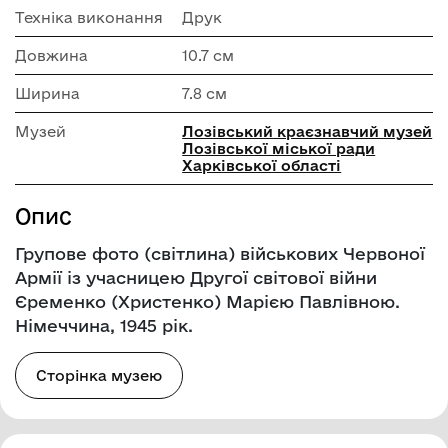
Техніка виконання
Друк
Довжина
10.7 см
Ширина
7.8 см
Музей
Лозівський краєзнавчий музей
Лозівської міської ради
Харківської області
Опис
Групове фото (світлина) військових Червоної
Армії із учасницею Другої світової війни
Єременко (Христенко) Марією Павлівною.
Німеччина, 1945 рік.
Сторінка музею