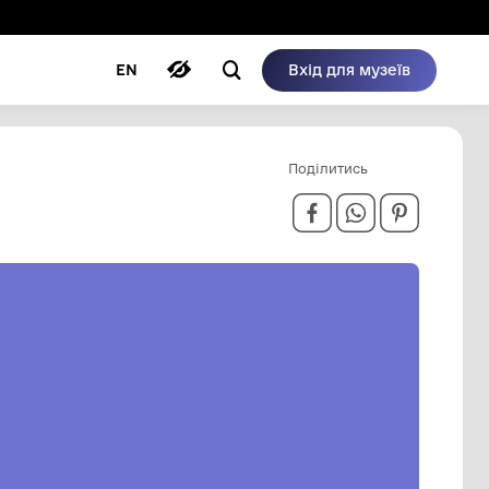
ому режимі
ри
Автори
Блог
EN