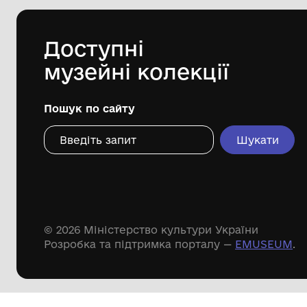
Лозівський краєзнавчий музей
Лозівської міської ради Харківської
області
Дивіться ще розді
Речові пам'ятки
Писемні пам'ятки
Меморіальні пам'ятки