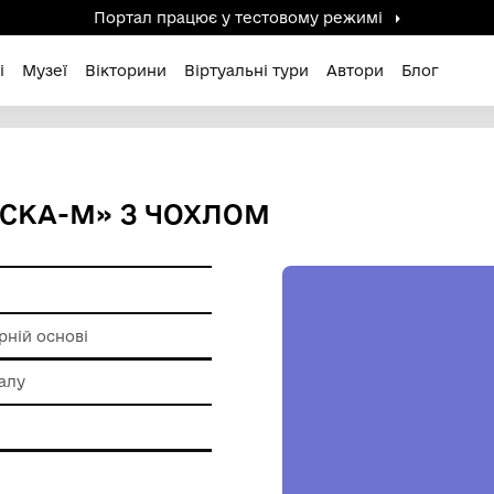
Портал працює у тестов
дені / Зниклі
Музеї
Вікторини
Віртуальні ту
Й «КАСКА-М» З ЧОХЛОМ
и на полімерній основі
 обробки металу