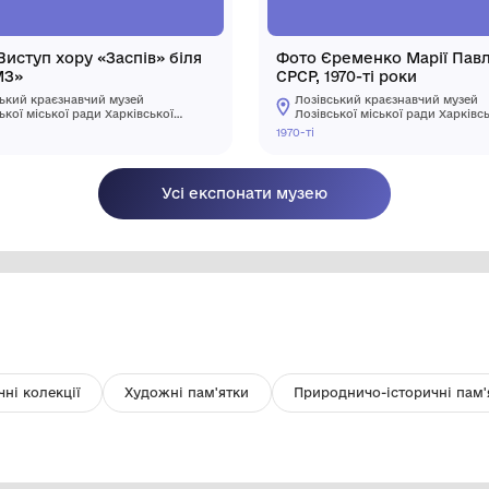
Фото «Виступ хору «Заспів» біля
Фо
БК ЛКМЗ»
СР