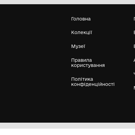
Лозівський краєзнавчий музей
Лозівської міської ради Харківської
області
197
Усі експонати м
ли
Нумізматичні колекції
Художні пам'ятки