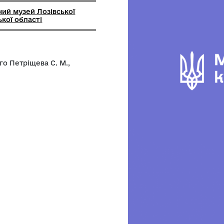
ий краєзнавчий музей Лозівської
ради Харківської області
 військового Петріщева С. М.,
на, 2015 р.