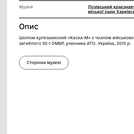
Висота
17.5 см
Діаметр
25 см
Музей
Лозівськ
міської 
Опис
Шолом кулезахисний «Каска-М» з чохлом
загиблого 92-ї ОМБР, учасника АТО. Украї
Сторінка музею