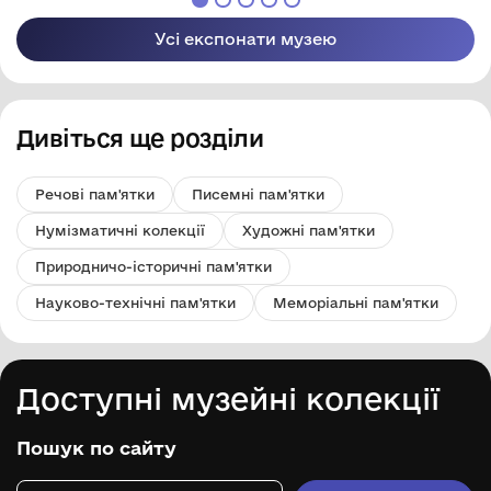
Яременка"
Яременка"
Бахмацької міської
Бахмацької міської
Усі експонати музею
ради
ради
Дивіться ще розділи
Речові пам'ятки
Писемні пам'ятки
Нумізматичні колекції
Художні пам'ятки
Природничо-історичні пам'ятки
Науково-технічні пам'ятки
Меморіальні пам'ятки
Доступні музейні колекції
Пошук по сайту