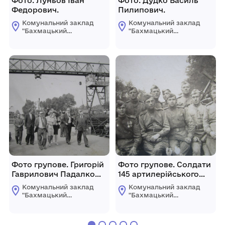
Фото. Луньов Іван
Фото. Дудко Василь
Федорович.
Пилипович.
Комунальний заклад
Комунальний заклад
"Бахмацький
"Бахмацький
історичний музей
історичний музей
імені Миколи
імені Миколи
Гнатовича
Гнатовича
Яременка"
Яременка"
Бахмацької міської
Бахмацької міської
ради
ради
Фото групове. Григорій
Фото групове. Солдати
Гаврилович Падалко
145 артилерійського
(перший справа) з
полку.
Комунальний заклад
Комунальний заклад
гостями з
"Бахмацький
"Бахмацький
Чехословаччини у
історичний музей
історичний музей
імені Миколи
імені Миколи
дворі "Сільгосптехніки".
Гнатовича
Гнатовича