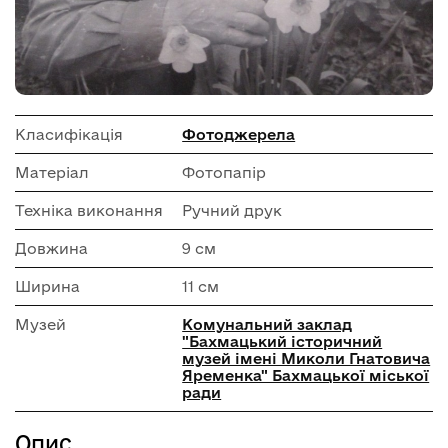
Класифікація
Фотоджерела
Матеріал
Фотопапір
Техніка виконання
Ручний друк
Довжина
9 см
Ширина
11 см
Музей
Комунальний заклад
"Бахмацький історичний
музей імені Миколи Гнатовича
Яременка" Бахмацької міської
ради
Опис