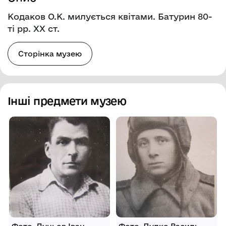
Кодаков О.К. милується квітами. Батурин 80-
ті рр. ХХ ст.
Сторінка музею
Інші предмети музею